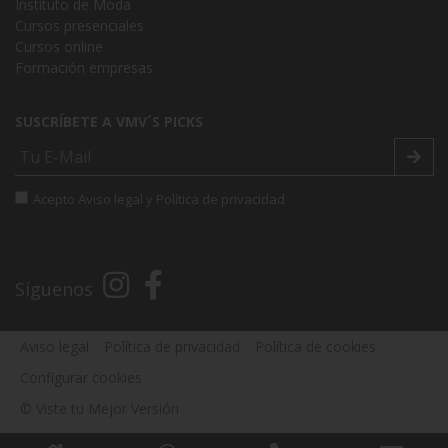
Instituto de Moda
Cursos presenciales
Cursos online
Formación empresas
SUSCRÍBETE A VMV´S PICKS
Acepto
Aviso legal
y
Política de privacidad
Síguenos
Aviso legal
Política de privacidad
Política de cookies
Configurar cookies
© Viste tu Mejor Versión