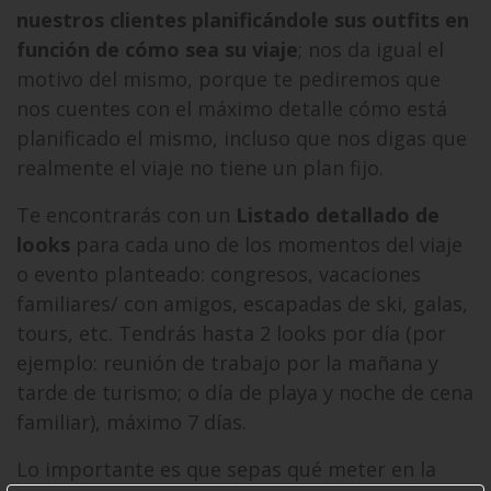
nuestros clientes planificándole sus outfits en
función de cómo sea su viaje
; nos da igual el
motivo del mismo, porque te pediremos que
nos cuentes con el máximo detalle cómo está
planificado el mismo, incluso que nos digas que
realmente el viaje no tiene un plan fijo.
Te encontrarás con un
Listado detallado de
looks
para cada uno de los momentos del viaje
o evento planteado: congresos, vacaciones
familiares/ con amigos, escapadas de ski, galas,
tours, etc. Tendrás hasta 2 looks por día (por
ejemplo: reunión de trabajo por la mañana y
tarde de turismo; o día de playa y noche de cena
familiar), máximo 7 días.
Lo importante es que sepas qué meter en la