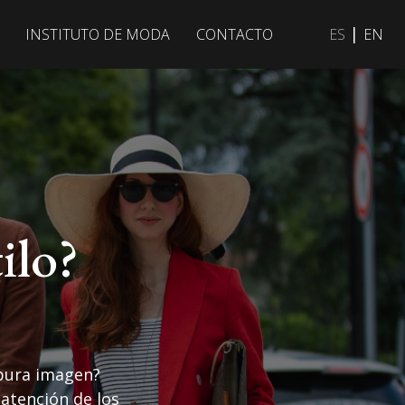
|
INSTITUTO DE MODA
CONTACTO
ES
EN
ilo?
 pura imagen?
atención de los