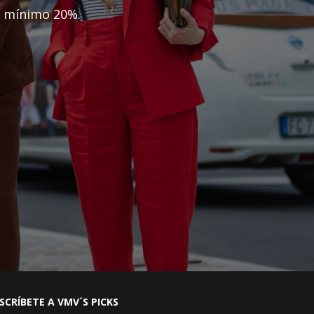
n mínimo 20%.
SCRÍBETE A VMV´S PICKS