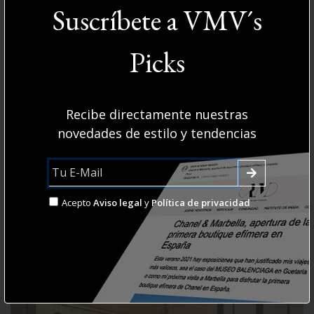
Disponer en nuestra oficina de todo tu fondo,
Suscríbete a VMV´s
nos permite orientarte aún mejor en futuras
compras, resolverte dudas a golpe de llamada,
Picks
crearte tantos nuevos looks como tú quieras,
ayudarte a hacer la maleta ...
Recibe directamente nuestras
novedades de estilo y tendencias
Contacta
AQUÍ
con nuestros asesores de imagen
Acepto
Aviso legal
y
Política de privacidad