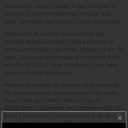
Vamos a tu casa a trabajar lo que contiene tu
armario; a veces no necesitas comprar más
ropa, sino saber qué tienes y cómo combinarlo.
Analizamos tu armario para conocer qué
prendas debes mantener, ropa a eliminar (a
veces cuesta dejar ropa atrás, regalarla o dar de
baja ...) y nuevas propuestas a incorporar. Este
sencillo RETOQUE tiene los efectos clave para
tener la imagen que deseas.
Además, la revisión de armario tiene la ventaja
de que se convierte en un inventario de todas
las prendas que tienes -toda tu ropa es
fotografiada y guardada para poderle seguir la
pista a tu estilo en todo momento- y las que
posteriormente vayas añadiendo o eliminando.