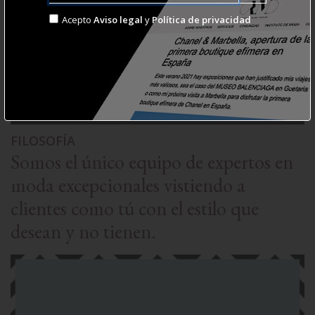
Acepto
Aviso legal
y
Política de privacidad
FILOSOFÍA
Somos el único equipo de expertos en
moda excepcionales vistiendo a
clientes como tú con el estilo que
desean y no tienen.