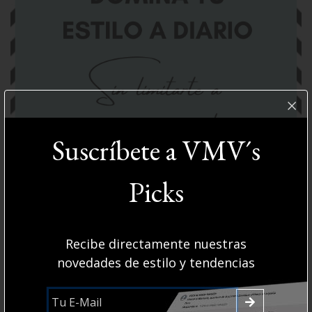
Suscríbete a VMV´s
FILOSOFÍA
Domina tu estilo a diario, sin limitarte
Picks
a ocasiones especiales. Es tu mejor
carta de presentación.
Recibe directamente nuestras
novedades de estilo y tendencias