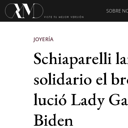
SOBRE N
JOYERÍA
Schiaparelli l
solidario el b
lució Lady Ga
Biden